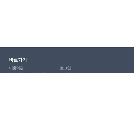
바로가기
이용약관
로그인
개인정보보호처리방침
회원가입
이메일수집거부안내
마이페이지
관련기관 바로가기
배방 온(
溫
) 생활문화센터