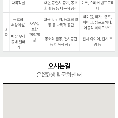
다목적실
대면 공연시 중계, 동호
이크, 스피커,빔프로젝
회 활동 등 다목적 공간
터
테이블, 의자, 앰프,
동호회
교육 및 강의, 동호회 활
마이크, 빔프로젝터,
사무실
A(강의실)
동 등 다목적 공간
이동식 화이트보드
3
포함
층
299.28
배방 우리
동호회 활동, 전시공간
전시 와이어, 전시 조
㎡
동네 갤러
등 다목적 공간
명 등
리
오시는길
온(溫) 생활문화센터