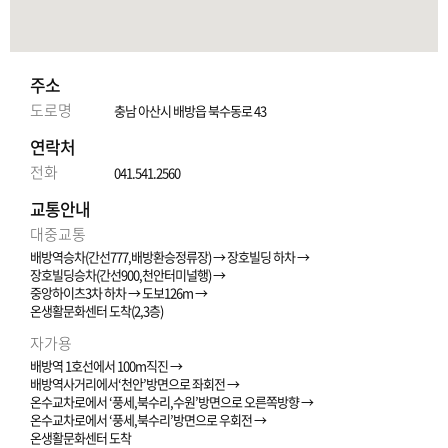
주소
도로명
충남 아산시 배방읍 북수동로 43
연락처
전화
041.541.2560
교통안내
대중교통
배방역승차(간선777,배방환승정류장) → 장호빌딩 하차 →
장호빌딩승차(간선900,천안터미널행) →
중앙하이츠3차 하차 → 도보126m →
온생활문화센터 도착(2,3층)
자가용
배방역 1호선에서 100m직진 →
배방역사거리에서‘천안’방면으로 좌회전 →
온수교차로에서 ‘풍세,북수리,수원’방면으로 오른쪽방향 →
온수교차로에서 ‘풍세,북수리’방면으로 우회전 →
온생활문화센터 도착