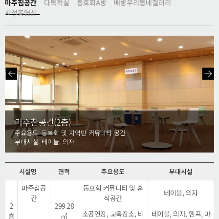
마주침공간
다목적실
동호회A방
배방우리동네갤러리
시설동영상
마주침공간(2층)
주요용도: 동호회 및 지역민 커뮤니티 공간
부대시설: 테이블, 의자
시설명
면적
주요용도
부대시설
마주침공
동호회 커뮤니티 및 휴
테이블, 의자
간
식공간
2
299.28
소공연장, 교육장소, 비
테이블, 의자, 앰프, 마
층
㎡